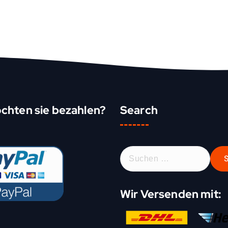
chten sie bezahlen?
Search
S
u
c
h
Wir Versenden mit:
e
n