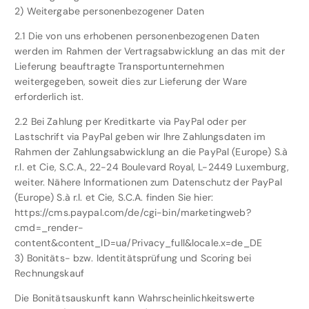
2) Weitergabe personenbezogener Daten
2.1 Die von uns erhobenen personenbezogenen Daten
werden im Rahmen der Vertragsabwicklung an das mit der
Lieferung beauftragte Transportunternehmen
weitergegeben, soweit dies zur Lieferung der Ware
erforderlich ist.
2.2 Bei Zahlung per Kreditkarte via PayPal oder per
Lastschrift via PayPal geben wir Ihre Zahlungsdaten im
Rahmen der Zahlungsabwicklung an die PayPal (Europe) S.à
r.l. et Cie, S.C.A., 22-24 Boulevard Royal, L-2449 Luxemburg,
weiter. Nähere Informationen zum Datenschutz der PayPal
(Europe) S.à r.l. et Cie, S.C.A. finden Sie hier:
https://cms.paypal.com/de/cgi-bin/marketingweb?
cmd=_render-
content&content_ID=ua/Privacy_full&locale.x=de_DE
3) Bonitäts- bzw. Identitätsprüfung und Scoring bei
Rechnungskauf
Die Bonitätsauskunft kann Wahrscheinlichkeitswerte